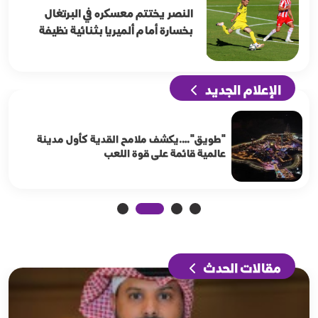
النصر يختتم معسكره في البرتغال
بخسارة أمام ألميريا بثنائية نظيفة
الإعلام الجديد
"طويق"….يكشف ملامح القدية كأول مدينة
عالمية قائمة على قوة اللعب
مقالات الحدث