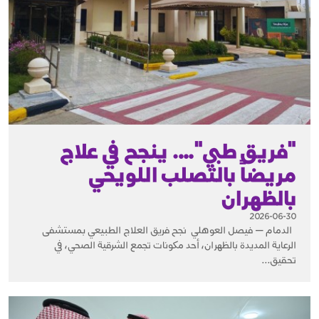
"فريق طبي"…. ينجح في علاج
مريضاً بالتصلب اللويحي
بالظهران
2026-06-30
الدمام — فيصل العوهلي نجح فريق العلاج الطبيعي بمستشفى
الرعاية المديدة بالظهران، أحد مكونات تجمع الشرقية الصحي، في
تحقيق...