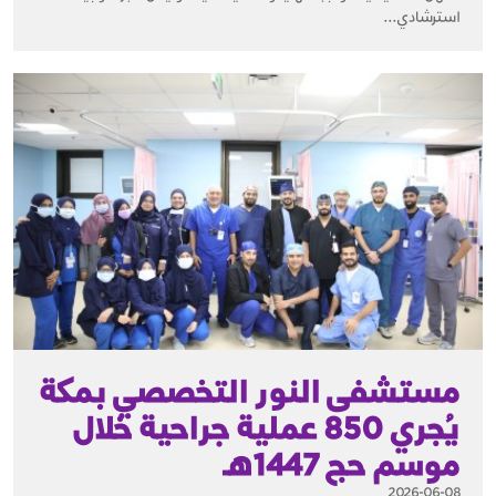
استرشادي...
مستشفى النور التخصصي بمكة
يُجري 850 عملية جراحية خلال
موسم حج 1447هـ
2026-06-08