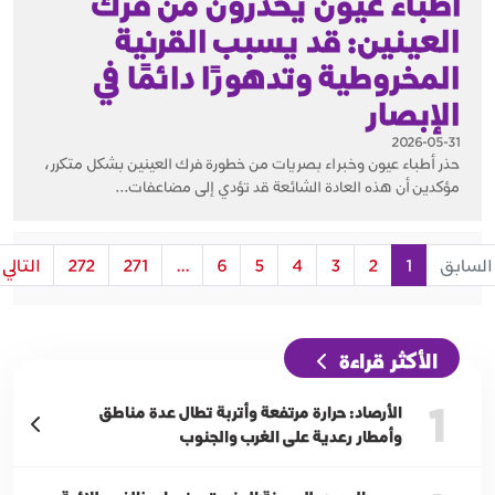
أطباء عيون يحذرون من فرك
العينين: قد يسبب القرنية
المخروطية وتدهورًا دائمًا في
الإبصار
2026-05-31
حذر أطباء عيون وخبراء بصريات من خطورة فرك العينين بشكل متكرر،
مؤكدين أن هذه العادة الشائعة قد تؤدي إلى مضاعفات...
السابق
1
2
3
4
5
6
...
271
272
التالي
الأكثر قراءة
1
الأرصاد: حرارة مرتفعة وأتربة تطال عدة مناطق
وأمطار رعدية على الغرب والجنوب