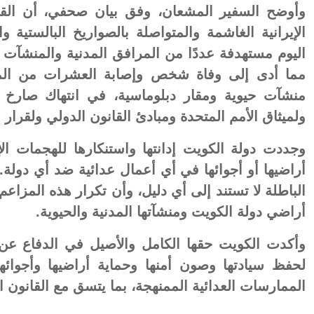
وأوضح السفير المشعان، وفق بيان صحفي، أن القرا
الإيرانية الغاشمة والمتواصلة بالصواريخ البالستية
اليوم مستهدفة عددًا من المرافق المدنية والمنشآت ا
مما أدى إلى وفاة شخص وإصابة العشرات من المد
منشآت حيوية ومقار دبلوماسية، في انتهاك صارخ ل
ولميثاق الأمم المتحدة ومبادئ القانون الدولي ولقرار مجل
وجددت دولة الكويت إدانتها واستنكارها للهجمات الإ
أراضيها أو أجوائها في أي أعمال عدائية ضد أي دولة.
الباطلة لا تستند إلى أي دليل، وأن تكرار هذه المزاعم
أراضي دولة الكويت ومنشآتها المدنية والحيوية.
وأكدت الكويت حقها الكامل والأصيل في الدفاع عن ن
لحفظ سيادتها وصون أمنها وحماية أراضيها وأجوائها 
الممارسات العدائية الممنهجة، بما يتسق مع القانون ا