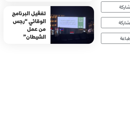
اركة
تفعّيل البرنامج
الوقائي “رجس
اركة
من عمل
الشيطان”
باعة