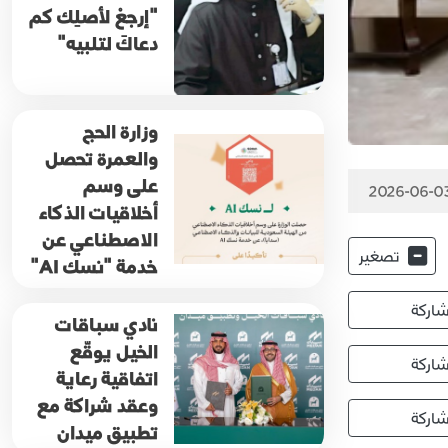
"إرجعْ لأصلِك كم
دعاكَ لتلبيه"
وزارة الحج
والعمرة تحصل
على وسم
2026-06-03
أخلاقيات الذكاء
الاصطناعي عن
تصغير
خدمة "نسك AI"
اركة
نادي سباقات
الخيل يوقّع
اركة
اتفاقية رعاية
وعقد شراكة مع
اركة
تطبيق ميدان