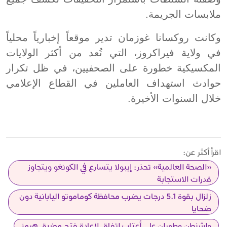
ملابسات الجريمة.
وكانت روكسانا غوزمان تدير موقعاً إخبارياً محلياً
في ولاية فيراكروز، التي تُعد من أكثر الولايات
المكسيكية خطورة على الصحفيين، في ظل تكرار
حوادث استهداف العاملين في القطاع الإعلامي
خلال السنوات الأخيرة.
اقرأ أكثر عن:
«الصحة العالمية» تحذر: إيبولا يتسارع في الكونغو ويتجاوز
قدرات الاستجابة
زلزال بقوة 5.1 درجات يضرب محافظة كوماموتو اليابانية دون
ضحايا
واشنطن وطهران على أعتاب اتفاق لإعادة فتح مضيق هرمز