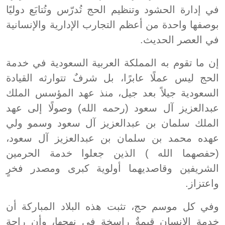
في إدارة الحشود وتنظيم الحج تُدرّس وتُتابَع دوليًا
بوصفها واحدة من أعظم التجارب الإدارية والإنسانية
في العصر الحديث.
إن ما تقوم به المملكة العربية السعودية في خدمة
الحج ليس عملًا عابرًا، بل شرفٌ تتوارثه القيادة
السعودية جيلاً بعد جيل، منذ عهد المؤسس الملك
عبدالعزيز آل سعود (رحمه الله) وصولًا إلى عهد
الملك سلمان بن عبدالعزيز آل سعود وسمو ولي
عهده محمد بن سلمان بن عبدالعزيز آل سعود،
(حفصهما الله ) الذين جعلوا خدمة الحرمين
الشريفين وقاصديهما أولوية كبرى ومصدر فخرٍ
واعتزاز.
وفي كل موسم حج، تثبت هذه البلاد المباركة أن
خدمة الإنسان قيمةٌ راسخة في نهجها، وأن راحة