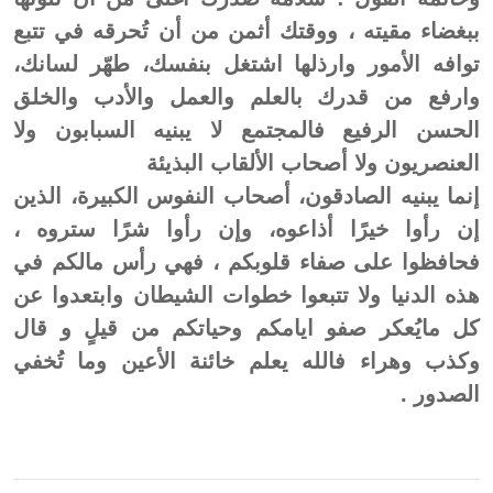
ببغضاء مقيته ، ووقتك أثمن من أن تُحرقه في تتبع
توافه الأمور وارذلها اشتغل بنفسك، طهّر لسانك،
وارفع من قدرك بالعلم والعمل والأدب والخلق
الحسن الرفيع فالمجتمع لا يبنيه السبابون ولا
العنصريون ولا أصحاب الألقاب البذيئة
إنما يبنيه الصادقون، أصحاب النفوس الكبيرة، الذين
إن رأوا خيرًا أذاعوه، وإن رأوا شرًا ستروه ،
فحافظوا على صفاء قلوبكم ، فهي رأس مالكم في
هذه الدنيا ولا تتبعوا خطوات الشيطان وابتعدوا عن
كل مايُعكر صفو ايامكم وحياتكم من قيلٍ و قال
وكذب وهراء فالله يعلم خائنة الأعين وما تُخفي
الصدور .