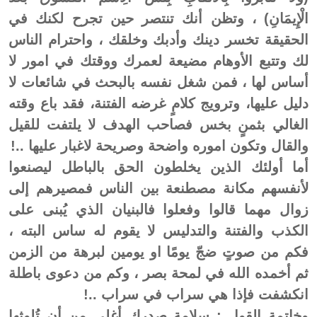
الْإِيمَانِ) ، وتظن أنك تنتصر حين تجرح لكنك في
الحقيقة تخسر دينك وأدبك وخلقك ، واحترام الناس
لك وتتبع الأوهام مضيعة لعمرك ووقتك في امور لا
أساس لها ، فمن شغل نفسه بالبحث في شائعات لا
دليل عليها، وترويج كلامٍ غرضه الفتنة، فقد باع وقته
الغالي بثمنٍ بخس فصاحب الهدف لا يلتفت للقيل
والقال وتكون اموره واضحة وصريحة لاغبار عليها ..!
أما أولئك الذين يخلطون الحق بالباطل ليصنعوا
لأنفسهم مكانة مصطنعة بين الناس فمصيرهم إلى
زوال مهما قالوا وفعلوا فالبنيان الذي يُبنى على
الكذب والفتنة والتدليس لا يقوم له ساس البته ،
فكم من صوتٍ ضجّ يومًا او يومين لبرهة من الزمن
ثم أخمده الله في لمحة بصر ، وكم من دعوى باطلة
انكشفت فإذا هي سراب في سراب ..!
وخاتمة القول : سلامة صدرك أغلى من أن تُلوثها