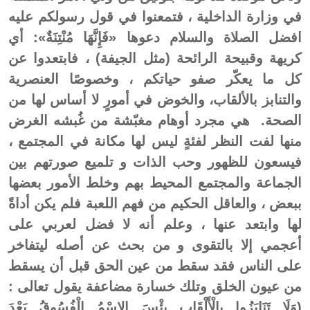
في وزارة الداخلية ، فتمعنوا في قول رسولكم عليه
افضل الصلاة والسلام دعوها «فَإِنَّهَا مُنْتِنَةٌ»: أي
كريهة وقبيحة الرائحة (مثل الجيفة) ، فابتعدوا عن
كل ما يعكّر صفو حياتكم ، وخصوصًا العنصرية
والتنابز بالألقاب، والخوض في أمورٍ لا أساس لها من
الصحة. هي مجرد أوهام مغبّشة من غُبشه الغرض
منها لفت النظر لفئةٍ ليس لها مكانة في المجتمع ،
فيسعون للظهور وحب الذات و تلميع صورتهم بين
الجماعة والمجتمع المحيط بهم وخلط الأمور بعضها
ببعض ، والعاقل الحكيم من فهم اللعبة فلم يكن أداةً
لها وابتعد عنها ، وعلم أنه لا فضل لعربي على
أعجمي إلا بالتقوى و من بحث عن أصله ليتفاخر
على الناس فقد سقط من عين الحق قبل أن يسقط
من عيون الخلق وتلك خسارة مضاعفة يقول تعالى :
(وَلَا تَنَابَزُوا بِالْأَلْقَابِ بِئْسَ الِاسْمُ الْفُسُوقُ بَعْدَ