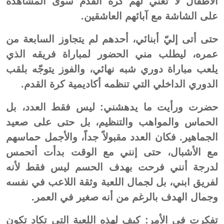
الأطفال لا تعني لهم كرة القدم سوى المشاهدة
على الشاشة مع آبائهم العاشقين.
حتى أتى إليّ أبنائي، أحدهم لم يتجاوز السابعة من
عمره، ليطلب مني الحضور لمباراة فريقه الذي
يلعب مباراة دوري شبه نهائي، والفوز يتوجّه بلقب
الدوري الداخلي التي تنظمه أكاديمية كرة القدم.
حضرت ورأيت ما يدهشني: ليس فقط العدد، بل
الحماس والمواهب والتنظيم، بل حتى على صعيد
الجماهير. فكان العدد مقبولاً جداً، والأجمل حماسهم
مع الأشبال، حتى إنني مع الوقت بدأت أتحمس
لدرجة أنني فرحت بهدف الحسم ليس فقط لأنه
لفريق ابني، بل لجمال اللعبة وثقة اللاعب في نفسه
وجمال الهدف بالرغم من أنه صغير في العمر.
تفكرت في الأمر: كيف لهذه اللعبة التي تكاد تكون