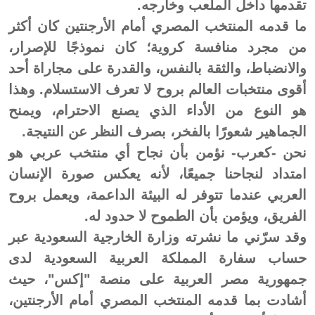
تقدمها داخل الملعب وخارجه.
ما قدمه المنتخب المصري أمام الأرجنتين كان أكثر
من مجرد منافسة كروية؛ كان نموذجًا للإصرار،
والانضباط، والثقة بالنفس، والقدرة على مجاراة أحد
أقوى منتخبات العالم بروح لا تعرف الاستسلام. وهذا
هو النوع من الأداء الذي يصنع الاحترام، ويمنح
الجماهير شعورًا بالفخر، بصرف النظر عن النتيجة.
نحن -كعرب- نؤمن بأن نجاح أي منتخب عربي هو
امتداد لنجاحنا جميعًا، لأنه يعكس صورة الإنسان
العربي عندما تتوفر له البيئة الداعمة، ويعمل بروح
الفريق، ويؤمن بأن الطموح لا حدود له.
وقد سرّني ما نشرته وزارة الخارجية السعودية عبر
حساب سفارة المملكة العربية السعودية لدى
جمهورية مصر العربية على منصة "إكس"، حيث
أشادت بما قدمه المنتخب المصري أمام الأرجنتين،