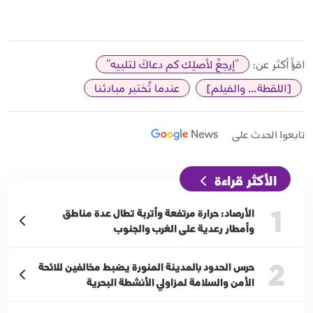
اقرأ أكثر عن:
"إرجعْ لأصلِك كم دعاكَ لتلبيه"
[اللقطة… والفيلم]
عندما تُختبر مبادئنا
تابعوا الحدث على
الأكثر قراءة
1
الأرصاد: حرارة مرتفعة وأتربة تطال عدة مناطق
وأمطار رعدية على الغرب والجنوب
2
حرس الحدود بالمدينة المنورة يضبط مخالفين للائحة
الأمن والسلامة لمزاولي الأنشطة البحرية