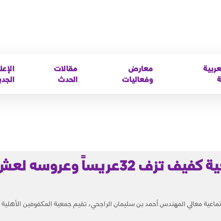
عربية
معارض
مقالات
الإعل
ة
وفعاليات
الحدث
الجدي
مساء اليوم .. جمعية كفيف تزف 32عريساً وعروسه ل
لاجتماعية معالي المهندس أحمد بن سليمان الراجحي، تقيم جمعية المكفوفين الأهلية 