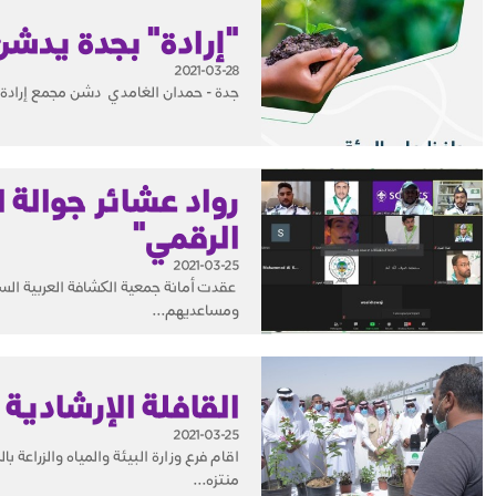
"إرادة" بجدة يدشن
2021-03-28
جدة - حمدان الغامدي دشن مجمع إرادة والصح
رواد عشائر جوالة 
الرقمي"
2021-03-25
عقدت أمانة جمعية الكشافة العربية السعو
ومساعديهم...
القافلة الإرشادية ا
2021-03-25
اقام فرع وزارة البيئة والمياه والزراعة 
منتزه...