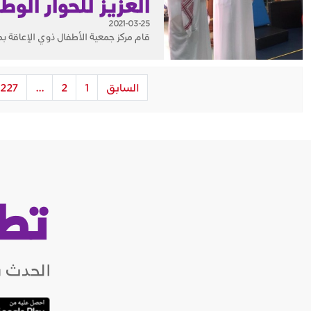
العزيز للحوار الوطـ
2021-03-25
قام مركز جمعية الأطفال ذوي الإعاقة بمر
السابق
1
2
...
227
تط
الحدث ب