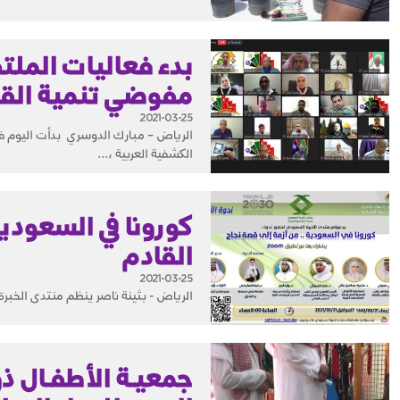
بدء فعاليات المل
مفوضي تنمية الق
2021-03-25
الرياض – مبارك الدوسري بدأت اليوم ف
الكشفية العربية ،...
كورونا في السعودية
القادم
2021-03-25
الرياض - بثينة ناصر ينظم منتدى الخبر
جمعيـة الأطفـال ذو