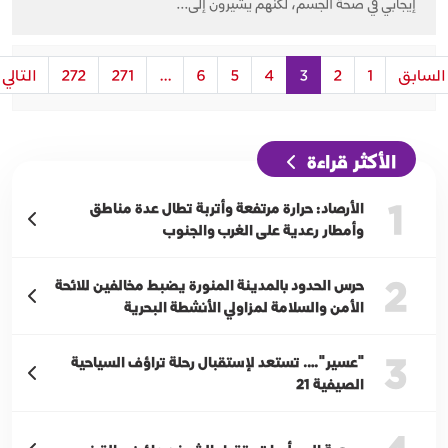
إيجابي في صحة الجسم، لكنهم يشيرون إلى...
السابق
1
2
3
4
5
6
...
271
272
التالي
الأكثر قراءة
1
الأرصاد: حرارة مرتفعة وأتربة تطال عدة مناطق
وأمطار رعدية على الغرب والجنوب
2
حرس الحدود بالمدينة المنورة يضبط مخالفين للائحة
الأمن والسلامة لمزاولي الأنشطة البحرية
3
"عسير"…. تستعد لإستقبال رحلة تراؤف السياحية
الصيفية 21