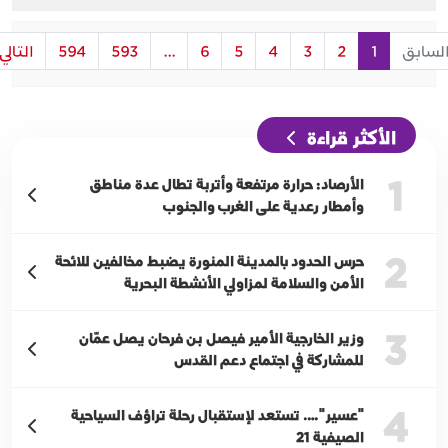
لسابق
1
2
3
4
5
6
...
593
594
التالي
الأكثر قراءة
1
الأرصاد: حرارة مرتفعة وأتربة تطال عدة مناطق
وأمطار رعدية على الغرب والجنوب
2
حرس الحدود بالمدينة المنورة يضبط مخالفين للائحة
الأمن والسلامة لمزاولي الأنشطة البحرية
3
وزير الخارجية الأمير فيصل بن فرحان يصل عمّان
للمشاركة في اجتماع دعم القدس
4
"عسير"…. تستعد لإستقبال رحلة تراؤف السياحية
الصيفية 21