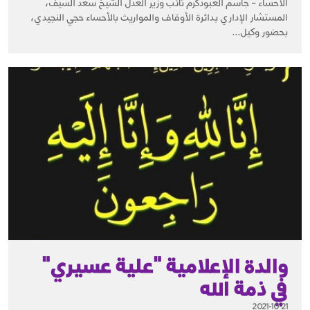
الأحساء – جاسم العبودكرم نائب وزير العدل الشيخ سعد السيف،
المستشار الإداري بدائرة الأوقاف والمواريث بالأحساء حجي النجيدي،
بحضور وكيل...
والدة الإعلامية "علية عسيري"
في ذمة الله
2021-10-21