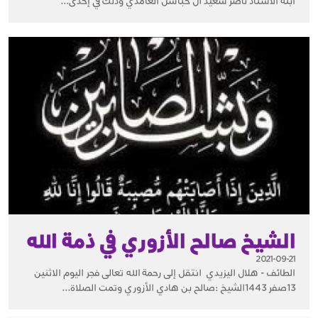
ابنة الأستاذ ناصر سعيد آل حباشل الغامدي وذلك في إحدى...
الشيخ صالح الأزوري في ذمة الله
2021-09-21
الطائف - هلال اليزيدي انتقل إلى رحمة الله تعالى فجر اليوم الاثنين
13صفر 1443الشيخ :صالح بن هادي الأزوري وتمت الصلاة...