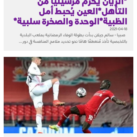
*الريان يحرم مرسيليا من
التأهل*العين يُحبط أمل
الظبية*الوحدة والصخرة سلبية*
2021-04-18
صبيا - سالم جيلان بدأت بطولة الوفاء الرمضانية بملعب البلدية
باللخبصية تأخذ مُنعطفًا هامًا نحو تحديد ملامح المنافسة في دور...