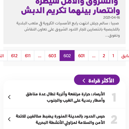
والشروق والأمل سيطرة
وانتصار بينهما تكريم الدبش
2021-04-16
صبيا : سالم جيلان انتهت رابع الأمسيات الكروية في ملعب البلدية
باللخبصية بانتصارين للجار اللدود الشروق على تعاون النقاش
وتفوق...
ابق
1
2
...
601
602
603
...
611
612
الت
الأكثر قراءة
1
الأرصاد: حرارة مرتفعة وأتربة تطال عدة مناطق
وأمطار رعدية على الغرب والجنوب
2
حرس الحدود بالمدينة المنورة يضبط مخالفين للائحة
الأمن والسلامة لمزاولي الأنشطة البحرية