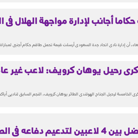
حكاما أجانب لإدارة مواجهة الهلال فى ا
اء، أن إدارة نادى اتحاد جدة السعودى أرسلت قيمة تحمل طاقم حكام أجنبى لمباراة ف
 ذكرى رحيل يوهان كرويف: لاعب غير عا
لذكرى الخامسة لرحيل الجناح الهولندى الطائر يوهان كرويف، النجم السابق لناديى أي
م دفاعه فى الصيف