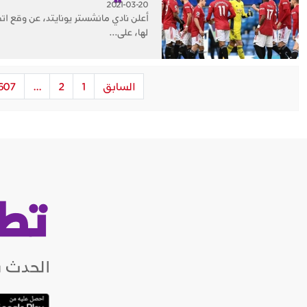
2021-03-20
لها، على...
السابق
1
2
...
607
تط
الحدث ب