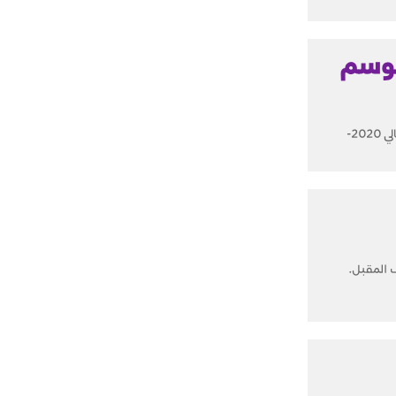
موسم
حسم نادي ميلان الإيطالي مستقبل النجم السويدي المخضرم زلاتان إبراهيموفيتش، مهاجم الفريق، بعد نهاية الموسم الحالي 2020-
ف المقبل.