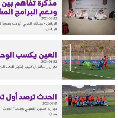
مذكرة تفاهم بين 
ودعم البرامج الم
2021-03-22
الرياض...
العين يكسب الوحدة
2021-03-22
نجران _ سالم آل كليب إنتهى اللقاء الذ
الحدث ترصد أول تد
2021-03-21
سنة)...