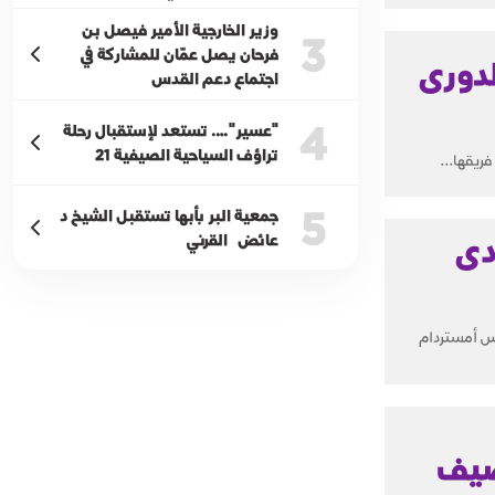
وزير الخارجية الأمير فيصل بن
3
فرحان يصل عمّان للمشاركة في
لدورى
اجتماع دعم القدس
4
"عسير"…. تستعد لإستقبال رحلة
تراؤف السياحية الصيفية 21
ريقها...
5
جمعية البر بأبها تستقبل الشيخ د
عائض القرني
دى
اكس أمستردام