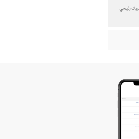
عن وقع اتفاقية جديدة مدتها خمس سنوات مع شركة التكنولوجيا العالمية TeamViewer كشريك رئيسي