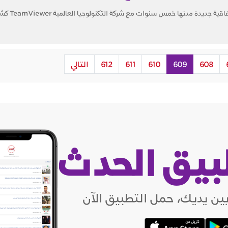
أعلن نادي مانشستر يونايتد، 
608
609
610
611
612
التالي
بيق الحدث
ين يديك، حمل التطبيق الآن