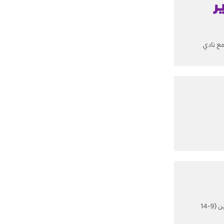
ر
م الاثنين 22/3/2021 مذكرة تفاهم مع نادي
نجران: حسين القفيلي رصدت" الحدث " انطلاق تدريبات فرق البراعم لنادي حبونا الرياضي، وهي الفئية السنية التي تقع بين (9-14