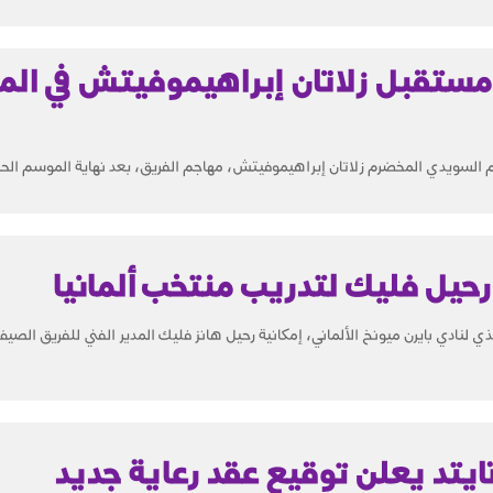
مستقبل زلاتان إبراهيموفيتش في ال
رحيل فليك لتدريب منتخب ألمانيا
ذي لنادي بايرن ميونخ الألماني، إمكانية رحيل هانز فليك المدير الفني للفريق الصي
ايتد يعلن توقيع عقد رعاية جديد