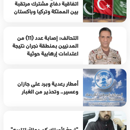
اتفاقية دفاع مشترك مرتقبة
بين المملكة وتركيا وباكستان
التحالف: إصابة عدد (11) من
المدنيين بمنطقة نجران نتيجة
اعتداءات إرهابية حوثية
أمطار رعدية وبرد على جازان
وعسير.. وتحذير من الغبار
"إرجعْ لأصلِك كم دعاكَ لتلبيه"