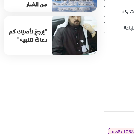
من الغبار
اركة
باعة
"إرجعْ لأصلِك كم
دعاكَ لتلبيه"