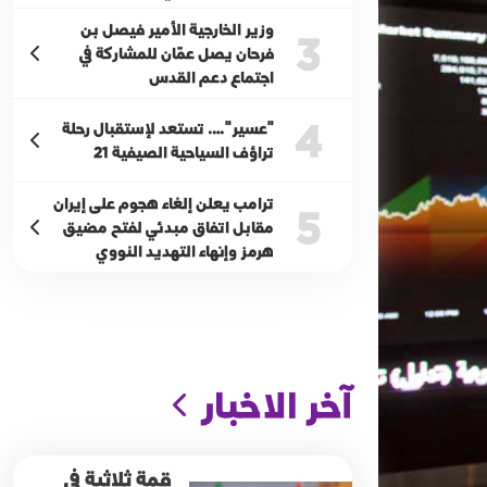
وزير الخارجية الأمير فيصل بن
3
فرحان يصل عمّان للمشاركة في
اجتماع دعم القدس
4
"عسير"…. تستعد لإستقبال رحلة
تراؤف السياحية الصيفية 21
ترامب يعلن إلغاء هجوم على إيران
5
مقابل اتفاق مبدئي لفتح مضيق
هرمز وإنهاء التهديد النووي
آخر الاخبار
قمة ثلاثية في