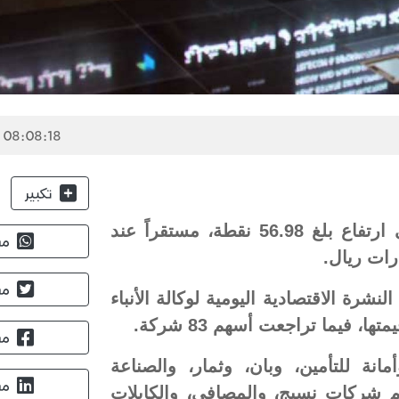
 08:08:18
تكبير
أغلق مؤشر الأسهم السعودية الرئيسي (تاسي) على ارتفاع بلغ 56.98 نقطة، مستقراً عند
مش
مش
294 مليون سهم، وفق النشرة الاقتصادية اليومية لوكالة الأنباء
مش
ة للتأمين، وبان، وثمار، والصناعة
مش
سهم شركات نسيج، والمصافي، والكابلات