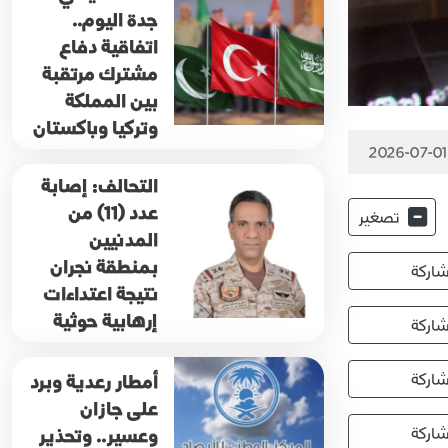
جدة اليوم..
اتفاقية دفاع
مشترك مرتقبة
بين المملكة
وتركيا وباكستان
2026-07-01
التحالف: إصابة
عدد (11) من
تصغير
المدنيين
بمنطقة نجران
اركة
نتيجة اعتداءات
إرهابية حوثية
اركة
اركة
أمطار رعدية وبرد
على جازان
اركة
وعسير.. وتحذير