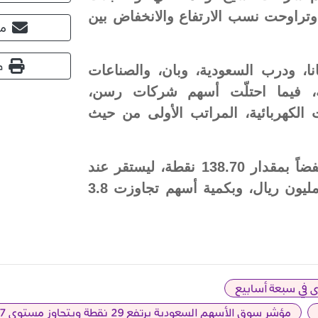
، وتراوحت نسب الارتفاع والانخفاض بين
مش
ط
، ودرب السعودية، وبان، والصناعات
مية، فيما احتلّت أسهم شركات رسن،
 الكهربائية، المراتب الأولى من حيث
في المقابل، أغلق مؤشر السوق الموازية (نمو) منخفضاً بمقدار 138.70 نقطة، ليستقر عند
مستوى 22912.40 نقطة، بتداولات بلغت قيمتها 14 مليون ريال، وبكمية أسهم تجاوزت 3.8
ى في سبعة أسابيع
مؤشر سوق الأسهم السعودية يرتفع 29 نقطة ويتجاوز مستوى 10887 نقطة