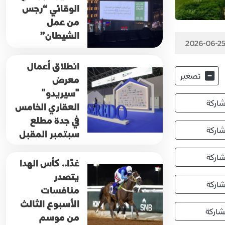
الوقائي “رجس
من عمل
الشيطان”
2026-06-25
انطلاق أعمال
تصغير
معرض
"سيريدو"
اركة
العقاري الخامس
في جدة مطلع
اركة
سبتمبر المقبل
اركة
غدًا.. كأس الهدا
يتصدر
اركة
منافسات
الأسبوع الثالث
اركة
من موسم