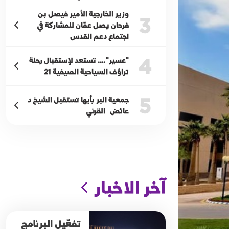
وزير الخارجية الأمير فيصل بن
3
فرحان يصل عمّان للمشاركة في
اجتماع دعم القدس
4
"عسير"…. تستعد لإستقبال رحلة
تراؤف السياحية الصيفية 21
5
جمعية البر بأبها تستقبل الشيخ د
عائض القرني
آخر الاخبار
تفعّيل البرنامج