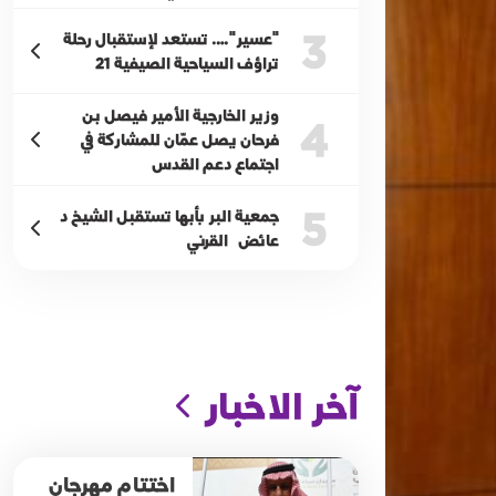
3
"عسير"…. تستعد لإستقبال رحلة
تراؤف السياحية الصيفية 21
وزير الخارجية الأمير فيصل بن
4
فرحان يصل عمّان للمشاركة في
اجتماع دعم القدس
5
جمعية البر بأبها تستقبل الشيخ د
عائض القرني
آخر الاخبار
اختتام مهرجان