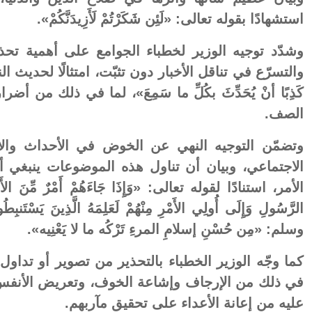
استشهادًا بقوله تعالى: «لَئِن شَكَرْتُمْ لَأَزِيدَنَّكُمْ».
وشدّد توجيه الوزير لخطباء الجوامع على أهمية تحذ
والتسرّع في تناقل الأخبار دون تثبّت، امتثالًا لحديث ال
كَذِبًا أنْ يُحَدِّثَ بكُلِّ ما سَمِعَ»، لما في ذلك من
الصف.
وتضمّن التوجيه النهي عن الخوض في الأحداث وال
الاجتماعي، وبيان أن تناول هذه الموضوعات ينبغي أن
الأمر، استنادًا لقوله تعالى: «وَإِذَا جَاءَهُمْ أَمْرٌ مِّنَ الأَمْنِ 
الرَّسُولِ وَإِلَى أُولِي الأَمْرِ مِنْهُمْ لَعَلِمَهُ الَّذِينَ يَس
وسلم: «مِن حُسْنِ إسلامِ المرءِ تَرْكُه ما لا يَعْنِيه».
كما وجّه الوزير الخطباء بالتحذير من تصوير أو تداول ا
في ذلك من الإرجاف وإشاعة الخوف، وتعريض الأنفس و
عليه من إعانة الأعداء على تحقيق مآربهم.