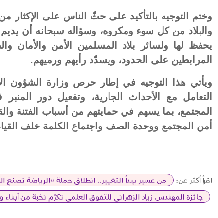
وختم التوجيه بالتأكيد على حثّ الناس على الإكثار من
والبلاد من كل سوء ومكروه، وسؤاله سبحانه أن يديم ع
يحفظ لها ولسائر بلاد المسلمين الأمن والأمان والط
المرابطين على الحدود، ويسدّد رأيهم ورميهم.
ويأتي هذا التوجيه في إطار حرص وزارة الشؤون ال
التعامل مع الأحداث الجارية، وتفعيل دور المنبر
المجتمع، بما يسهم في حمايتهم من أسباب الفتنة والق
أمن المجتمع ووحدة الصف واجتماع الكلمة خلف القياد
اقرأ أكثر عن:
من عسير يبدأ التغيير.. انطلاق حملة «الرياضة تصنع الأ
جائزة المهندس زياد الزهراني للتفوق العلمي تكرّم نخبة من أبناء و