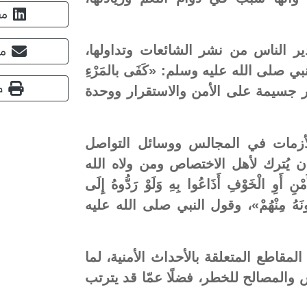
مش
ير الناس من نشر الشائعات وتداولها،
مش
نبي صلى الله عليه وسلم: «كَفَى بالمَرْءِ
ط
 أضرار جسيمة على الأمن والاستقرار ووحدة
أزمات في المجالس ووسائل التواصل
 يُترك لأهل الاختصاص ومن ولاه الله
أَوِ الْخَوْفِ أَذَاعُوا بِهِ وَلَوْ رَدُّوهُ إِلَى
ْتَنبِطُونَهُ مِنْهُمْ»، وقول النبي صلى الله عليه
لمقاطع المتعلقة بالأحداث الأمنية، لما
المصالح للخطر، فضلًا عمّا قد يترتب