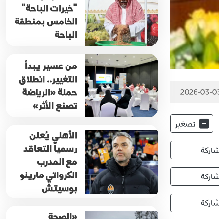
"خيرات الباحة"
الخامس بمنطقة
الباحة
من عسير يبدأ
التغيير.. انطلاق
حملة «الرياضة
2026-03-0
تصنع الأثر»
تصغير
الأهلي يُعلن
رسمياً التعاقد
اركة
مع المدرب
الكرواتي مارينو
اركة
بوسيتش
اركة
«الصحة