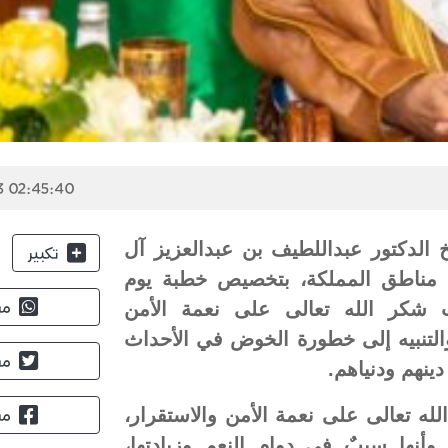
3 02:45:40
خ الدكتور عبداللطيف بن عبدالعزيز آل
تكبير
 مناطق المملكة، بتخصيص خطبة يوم
للحديث عن وجوب شكر الله تعالى على نعمة الأمن
مش
 والتنبيه إلى خطورة الخوض في الأحداث
مش
ينهم ودنياهم.
لله تعالى على نعمة الأمن والاستقرار،
مش
وأنها سببٌ في دوام النعم وزيادتها،