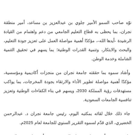
نوّه صاحب السمو الأمير جلوي بن عبدالعزيز بن مساعد، أمير منطقة
نجران، بما يحظى به قطاع التعليم الجامعي من دعم واهتمام من القيادة
الرشيدة -أيدها الله-، مؤكدًا أهمية مواصلة العمل على تعزيز جودة التعليم،
والبحث والابتكار، وتنمية القدرات الوطنية؛ بما يسهم في تحقيق التنمية
الشاملة وخدمة الوطن.
وأشاد سموه بما حققته جامعة نجران من منجزات أكاديمية ومؤسسية،
مؤكدًا أهمية مواصلة تطوير الأداء والارتقاء بجودة المخرجات، بما يواكب
مستهدفات رؤية المملكة 2030، ويسهم في بناء الكفاءات الوطنية وتعزيز
تنافسية الجامعات السعودية.
جاء ذلك خلال لقائه بمكتبه اليوم، رئيس جامعة نجران د. عبدالرحمن
الخضيري، الذي قدّم لسموه التقرير السنوي للجامعة لعام 2025م.