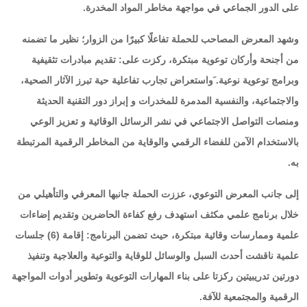
على الدور الجماعي في مواجهة مخاطر المواد المخدرة.
وشهد المعرض المصاحب للحملة تفاعلًا كبيرًا من الزوار؛ نظير ما تضمنه
من أجنحة وأركان توعوية مبتكرة، ركزت على: تقديم مبادرات تثقيفية
وبرامج توعوية نوعية. َواستعراض تجارب تفاعلية حية تبرز الآثار الصحية،
والاجتماعية، والنفسية المدمرة للمخدرات و إبراز دور التقنية الحديثة
ومنصات التواصل الاجتماعي في نشر الرسائل الوقائية و تعزيز الوعي
بالاستخدام الآمن للفضاء الرقمي والوقاية من المخاطر الرقمية المرتبطة
به.
إلى جانب المعرض التوعوي، عززت الحملة جانبها المعرفي والتأهيلي من
خلال برنامج علمي مكثف استهدف رفع كفاءة الحاضرين وتقديم إضاءات
علمية وممارسات وقائية مبتكرة، حيث تضمن البرنامج: إقامة (6) جلسات
علمية ناقشت أحدث السبل والوسائل للوقاية والتوعية والعلاجية وتنفيذ
دورتين تدريبيتين ركزتا على بناء المهارات التوعوية وتطوير أدوات المواجهة
الرقمية والمجتمعية للآفة.