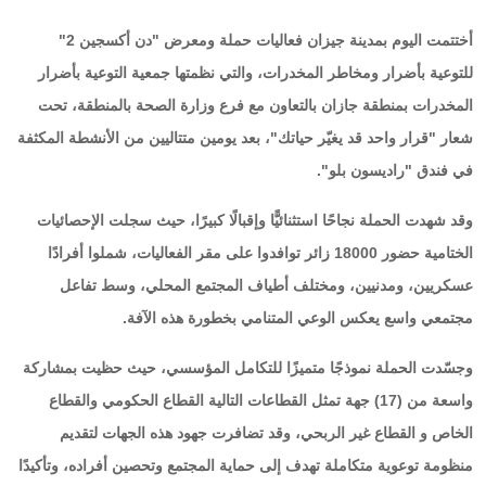
أختتمت اليوم بمدينة جيزان فعاليات حملة ومعرض "دن أكسجين 2"
للتوعية بأضرار ومخاطر المخدرات، والتي نظمتها جمعية التوعية بأضرار
المخدرات بمنطقة جازان بالتعاون مع فرع وزارة الصحة بالمنطقة، تحت
شعار "قرار واحد قد يغيّر حياتك"، بعد يومين متتاليين من الأنشطة المكثفة
في فندق "راديسون بلو".
وقد شهدت الحملة نجاحًا استثنائيًّا وإقبالًا كبيرًا، حيث سجلت الإحصائيات
الختامية حضور 18000 زائر توافدوا على مقر الفعاليات، شملوا أفرادًا
عسكريين، ومدنيين، ومختلف أطياف المجتمع المحلي، وسط تفاعل
مجتمعي واسع يعكس الوعي المتنامي بخطورة هذه الآفة.
وجسّدت الحملة نموذجًا متميزًا للتكامل المؤسسي، حيث حظيت بمشاركة
واسعة من (17) جهة تمثل القطاعات التالية القطاع الحكومي والقطاع
الخاص و القطاع غير الربحي، وقد تضافرت جهود هذه الجهات لتقديم
منظومة توعوية متكاملة تهدف إلى حماية المجتمع وتحصين أفراده، وتأكيدًا