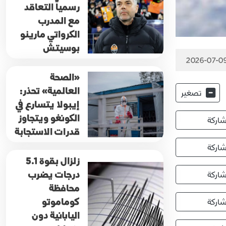
رسمياً التعاقد
مع المدرب
الكرواتي مارينو
بوسيتش
2026-07-09
«الصحة
العالمية» تحذر:
تصغير
إيبولا يتسارع في
الكونغو ويتجاوز
اركة
قدرات الاستجابة
اركة
زلزال بقوة 5.1
درجات يضرب
اركة
محافظة
كوماموتو
اركة
اليابانية دون