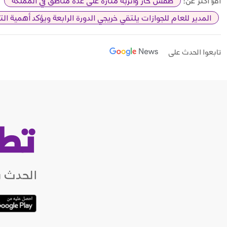
اقرأ أكثر عن:
طقس حار وأتربة مثارة على عدة مناطق في المملكة
المدير للعام للجوازات يلتقي خريجي الدورة الرابعة ويؤكد أهمية الت
تابعوا الحدث على
تط
الحدث ب