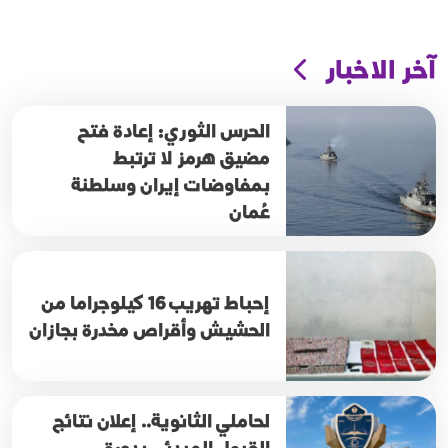
آخر الاخبار
الحرس الثوري: إعادة فتح
مضيق هرمز لا ترتبط
بمفاوضات إيران وسلطنة
عُمان
إحباط تهريب 16 كيلوجراما من
الحشيش وأقراص مخدرة بجازان
لحاملي الثانوية.. إعلان نتائج
القبول المبدئي بدورة