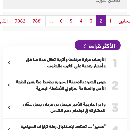
مخالفتي دخول...
لسابق
1
2
3
4
5
6
...
7881
7882
التال
الأكثر قراءة
1
الأرصاد: حرارة مرتفعة وأتربة تطال عدة مناطق
وأمطار رعدية على الغرب والجنوب
2
حرس الحدود بالمدينة المنورة يضبط مخالفين للائحة
الأمن والسلامة لمزاولي الأنشطة البحرية
3
وزير الخارجية الأمير فيصل بن فرحان يصل عمّان
للمشاركة في اجتماع دعم القدس
4
"عسير"…. تستعد لإستقبال رحلة تراؤف السياحية