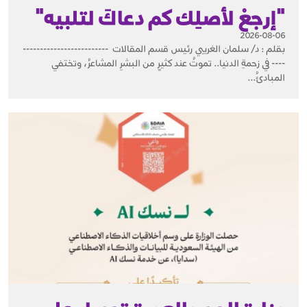
"إرجعْ لأصلِك كم دعاكَ لتلبيه"
2026-08-06
بقلم : د/ سلمان الغريبي رئيس قسم المقالات -------------------------
---- في زحمةِ الدنيا.. تموتُ عند كثيرٍ من البشرِ المشاعرُ، وتختفي
المبادئُ...